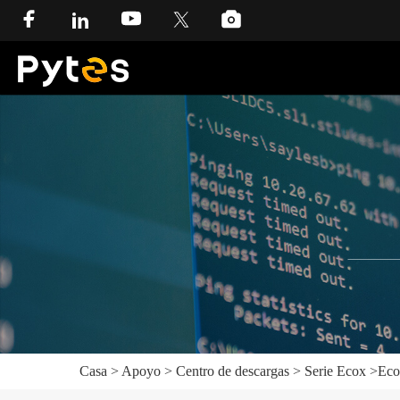
Casa
>
Apoyo
>
Centro de descargas
>
Serie Ecox
>
Eco