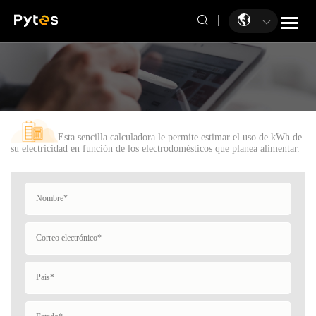
Esta sencilla calculadora le permite estimar el uso de kWh de
su electricidad en función de los electrodomésticos que planea alimentar.