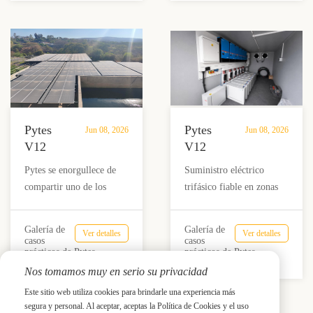
en
sistema
respaldo fiable,
generador para
Puerto
de
autoconsumo e
proporcionar energía
Rico.
energía
independencia energética
confiable donde una
agrícola
para el propietario.
actualización a la red
aislado
trifásica no era factible.
de 180
kVA.
Pytes
Pytes
Jun 08, 2026
Jun 08, 2026
V12
V12
admite
alimenta
Pytes se enorgullece de
Suministro eléctrico
un
tres
compartir uno de los
trifásico fiable en zonas
sistema
hogares
últimos proyectos de
sin conexión a la red
de
con un
almacenamiento de
eléctrica.
autoconsumo
sistema
Galería de
Galería de
Ver detalles
Ver detalles
energía completados por
casos
casos
a gran
energético
prácticos de Pytes
prácticos de Pytes
Battery DepotMex, que
escala
completo
Nos tomamos muy en serio su privacidad
presenta un sistema de
para
fuera
baterías Duravolt by Pytes
Este sitio web utiliza cookies para brindarle una experiencia más
plantas
de la
V12 a gran escala para
segura y personal. Al aceptar, aceptas la Política de Cookies y el uso
Anterior
Próximo