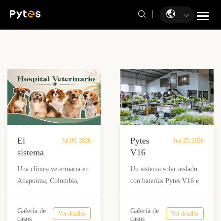
El
Pytes
Jul 09, 2026
Jun 25, 2026
sistema
V16
de
apoya
Una clínica veterinaria en
Un sistema solar aislado
almacenamiento
la
Anapoima, Colombia,
con baterías Pytes V16 e
de
producción
utiliza un sistema de
inversores Sol-Ark ayuda
baterías
de
almacenamiento de
a Flores Volcán en Costa
Pytes
flores
Galería de
Galería de
Ver detalles
Ver detalles
baterías Pytes V5, paneles
Rica a alimentar
casos
casos