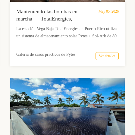
Manteniendo las bombas en
May 05, 2026
marcha — TotalEnergies,
Pugnado Adentro
La estación Vega Baja TotalEnergies en Puerto Rico utiliza
un sistema de almacenamiento solar Pytes + Sol-Ark de 80
kWh, que reemplaza un generador diésel poco fiable. Esto
garantiza el funcionamiento ininterrumpido de los
Galería de casos prácticos de Pytes
Ver detalles
surtidores de combustible, los puntos de venta y la
refrigeración durante cortes de luz y huracanes, lo que
permite una operación estable durante todo el año.