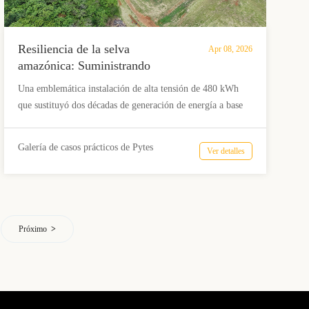
Resiliencia de la selva
Apr 08, 2026
amazónica: Suministrando
energía a Kabalebo con 480
Una emblemática instalación de alta tensión de 480 kWh
kWh de almacenamiento de alto
que sustituyó dos décadas de generación de energía a base
voltaje de Pytes.
de diésel en la selva tropical de Surinam. Esta microrred,
totalmente autónoma, proporciona hasta dos días de
Galería de casos prácticos de Pytes
Ver detalles
autonomía, demostrando que, incluso en los entornos más
aislados, Pytes ofrece una vía sostenible y económicamente
viable hacia la independencia energética.
Próximo