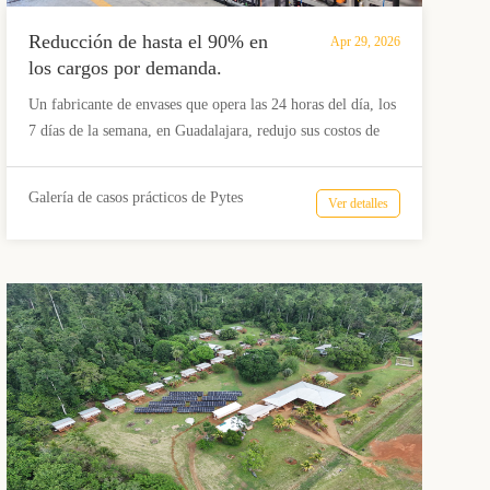
Reducción de hasta el 90% en
Apr 29, 2026
los cargos por demanda.
Un fabricante de envases que opera las 24 horas del día, los
7 días de la semana, en Guadalajara, redujo sus costos de
energía con un sistema Pytes V5 y un sistema de
almacenamiento de energía Victron Energy ESS. Mediante
Galería de casos prácticos de Pytes
Ver detalles
la reducción adaptativa de picos de demanda y el arbitraje
energético, el sistema disminuye los cargos por demanda
hasta en un 90 %, lo que proporciona energía estable,
costos predecibles y una mayor competitividad.