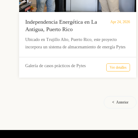
Independencia Energética en La
Apr 24, 2026
Antigua, Puerto Rico
Ubicado en Trujillo Alto, Puerto Rico, este proyecto
incorpora un sistema de almacenamiento de energía Pytes
V16 con inversor Sol-Ark, paneles solares fotovoltaicos y
generador de respaldo. Con una capacidad útil de
Galería de casos prácticos de Pytes
Ver detalles
aproximadamente 29 kWh, garantiza un suministro
eléctrico de respaldo ininterrumpido, un funcionamiento
fiable fuera de la red y una mejora significativa en la
resiliencia energética y el confort.
Anterior