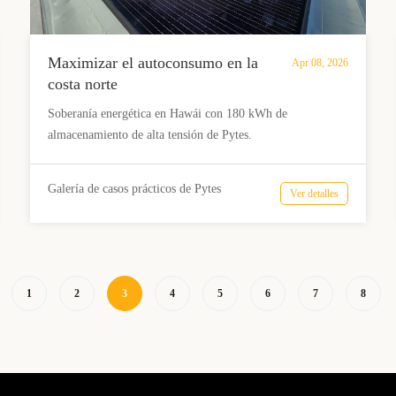
Maximizar el autoconsumo en la
Apr 08, 2026
costa norte
Soberanía energética en Hawái con 180 kWh de
almacenamiento de alta tensión de Pytes.
Galería de casos prácticos de Pytes
Ver detalles
1
2
3
4
5
6
7
8