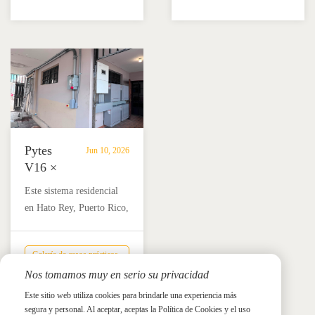
cargas críticas, proteger la
empaquetado de flores
de
refrigeración de
con mayor independencia
respaldo
medicamentos y reducir
y confiabilidad
solar
los costes de electricidad
energética.
para
hasta en un 90%.
una
clínica
veterinaria
en
Colombia.
Pytes
Jun 10, 2026
V16 ×
Solis
Este sistema residencial
16K
en Hato Rey, Puerto Rico,
fomenta
combina 4 baterías Pytes
la
V16 con un inversor
independencia
Galería de casos prácticos
híbrido Solis 16K y 17,44
energética
de Pytes
Nos tomamos muy en serio su privacidad
kW de paneles solares, lo
residencial
Galería de casos prácticos
que proporciona un
Este sitio web utiliza cookies para brindarle una experiencia más
de Pytes
en
respaldo fiable,
segura y personal. Al aceptar, aceptas la Política de Cookies y el uso