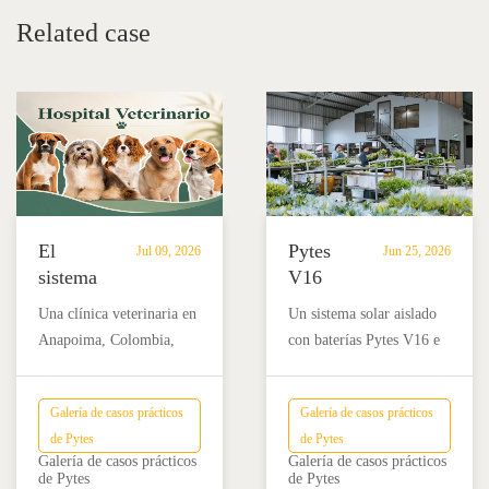
Related case
El
Pytes
Jul 09, 2026
Jun 25, 2026
sistema
V16
de
apoya
Una clínica veterinaria en
Un sistema solar aislado
almacenamiento
la
Anapoima, Colombia,
con baterías Pytes V16 e
de
producción
utiliza un sistema de
inversores Sol-Ark ayuda
baterías
de
almacenamiento de
a Flores Volcán en Costa
Pytes
flores
Galería de casos prácticos
Galería de casos prácticos
baterías Pytes V5, paneles
Rica a alimentar
V5
en
de Pytes
de Pytes
solares y un inversor
operaciones críticas de
proporciona
Costa
Galería de casos prácticos
Galería de casos prácticos
híbrido para dar soporte a
procesamiento y
de Pytes
de Pytes
energía
Rica.