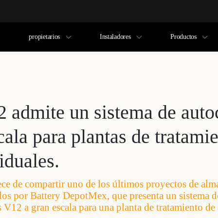
propietarios
Instaladores
Productos
2 admite un sistema de aut
cala para plantas de tratami
iduales.
ece de compartir uno de los últimos proyectos de al
os por Battery DepotMex, que presenta un sistema de
 V12 a gran escala para una planta de tratamiento de 