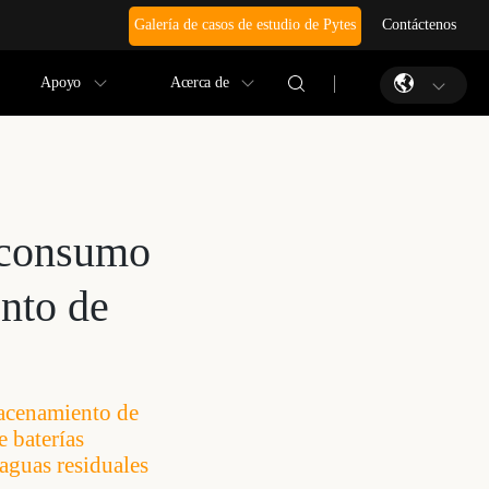
Galería de casos de estudio de Pytes
Contáctenos
Apoyo
Acerca de
oconsumo
ento de
macenamiento de
 baterías
aguas residuales