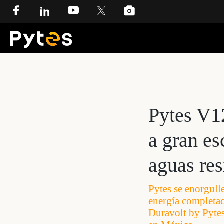
Pytes V1
a gran es
aguas res
Pytes se enorgull
energía completad
Duravolt by Pytes