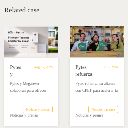
Related case
Pytes
Pytes
Aug 05, 2026
Jul 15, 2026
y
refuerza
Megarevo
su
Pytes y Megarevo
Pytes refuerza su alianza
refuerzan
alianza
colaboran para ofrecer
con CPEF para acelerar la
su
con
soluciones integradas de
adopción del
alianza
CPEF
almacenamiento de
almacenamiento de
para
para
Noticias y prensa
Noticias y prensa
energía residencial que
energía en baterías en
impulsar
impulsar
Noticias y prensa
Noticias y prensa
combinan la batería Pytes
México a través de
soluciones
el
V16 y el inversor híbrido
formación técnica,