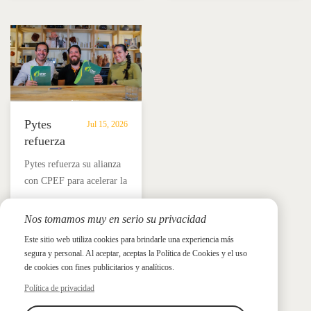
de
almacenamiento
Megarevo R5-16KLNA
capacitación de
almacenamiento
de
para un respaldo solar
instaladores y soluciones
de
energía
fiable e independencia
BESS fiables.
energía
en
energética.
residencial.
México.
Pytes
Jul 15, 2026
refuerza
su
Pytes refuerza su alianza
alianza
con CPEF para acelerar la
con
adopción del
CPEF
almacenamiento de
Nos tomamos muy en serio su privacidad
para
Noticias y prensa
energía en baterías en
impulsar
Este sitio web utiliza cookies para brindarle una experiencia más
Noticias y prensa
México a través de
segura y personal. Al aceptar, aceptas la Política de Cookies y el uso
el
formación técnica,
de cookies con fines publicitarios y analíticos.
almacenamiento
capacitación de
Política de privacidad
de
instaladores y soluciones
energía