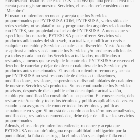
considerarán "usuarios" de estos TOS. Una vez que una persona crea una
cuenta para registrar nuestros Servicios, el usuario será considerado un
"Miembro".
El usuario o miembro reconoce y acepta que los Servicios
proporcionados por PYTESUSA.COM, PYTESUSA, varios sitios de
redes sociales, otras plataformas y programas descargables relacionados
con PYTES, son propiedad exclusiva de PYTESUSA. A menos que se
especifique lo contrario, PYTESUSA puede ofrecer Servicios y/o
productos adicionales del sitio web, o actualizar, modificar o revisar
cualquier contenido y Servicios actuales a su discreción. Y este Acuerdo
se aplicará a todos y cada uno de los Servicios y/o productos adicionales
y a todos y cada uno de los Servicios actualizados, modificados o
revisados, a menos que se estipule lo contrario. PYTESUSA se reserva el
derecho de cancelar y dejar de ofrecer cualquiera de los Servicios y/o
productos antes mencionados. El usuario o miembro reconoce y acepta
que PYTESUSA no será responsable de dichas actualizaciones,
modificaciones, revisiones, suspensiones o discontinuidades de cualquiera
de nuestros Servicios y/o productos. Su uso continuado de los Servicios
provistos, después de dicha publicación de cualquier actualización,
cambio y/o modificación constituirá su aceptación. En consecuencia, debe
revisar este Acuerdo y todos los términos y políticas aplicables de vez en
cuando para asegurarse de conocer todos los términos y políticas
actualmente en vigor. Si no está de acuerdo con los términos actualizados,
modificados, revisados o enmendados, debe dejar de utilizar los servicios
proporcionados.
Además, el usuario y/o miembro entiende, reconoce y acepta que
PYTESUSA no asumirá ninguna responsabilidad u obligación por la
puntualidad, la falta de entrega, la eliminación y cualquier falla en el