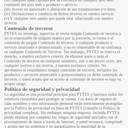
(ii) Cualquier daño causado por su confianza en cualquier sitio web,
contenido del sitio web o producto o servicio
(iii) Acceso no autorizado o alteración de sus transmisiones y/o datos
(iv) Declaraciones o conducta de dichos terceros en nuestro servicio
(v) Y cualquier otro asunto que pueda estar relacionado con nuestro
servicio
Contenido de terceros
PYTES no investiga, supervisa ni revisa ningún Contenido de terceros y
no es responsable de ninguna manera por la precisión, la forma o el
contenido de ningún Contenido de terceros, o cualquier producto o
servicio anunciado o promocionado, y no es responsable de su confianza
en cualquier Contenido de Terceros. Sin embargo, PYTES se reserva el
derecho, a nuestro exclusivo criterio, de eliminar parte o todo el
Contenido de terceros en cualquier momento, con o sin previo aviso, por
cualquier motivo o sin motivo, a nuestro exclusivo criterio. No
aprobamos ni respaldamos ningún contenido de terceros, incluidos los
productos o servicios anunciados o promocionados en dicho contenido de
terceros, y usted acepta que su acceso al contenido de terceros es bajo su
propio riesgo.
Política de seguridad y privacidad
La seguridad es una prioridad principal para PYTES y haremos todos los
esfuerzos razonables para proteger su cuenta. Los datos de registro de
cada miembro y otra información personal están estrictamente protegidos
por la Política de privacidad en línea de PYTES (consulte la Política de
privacidad completa). Sin embargo, ninguna empresa, incluida PYTES,
puede eliminar por completo los riesgos de seguridad asociados con el
procesamiento de datos a través de Internet, y usted reconoce, comprende
y acepta que no podemos y no garantizamos la seguridad de su