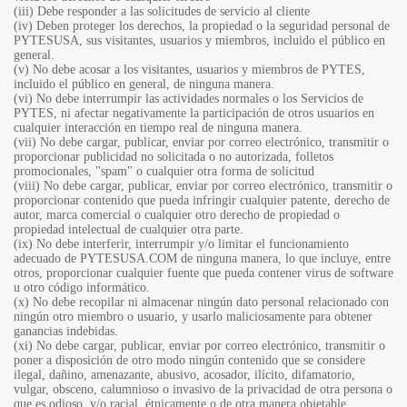
(iii) Debe responder a las solicitudes de servicio al cliente
(iv) Deben proteger los derechos, la propiedad o la seguridad personal de
PYTESUSA, sus visitantes, usuarios y miembros, incluido el público en
general.
(v) No debe acosar a los visitantes, usuarios y miembros de PYTES,
incluido el público en general, de ninguna manera.
(vi) No debe interrumpir las actividades normales o los Servicios de
PYTES, ni afectar negativamente la participación de otros usuarios en
cualquier interacción en tiempo real de ninguna manera.
(vii) No debe cargar, publicar, enviar por correo electrónico, transmitir o
proporcionar publicidad no solicitada o no autorizada, folletos
promocionales, "spam" o cualquier otra forma de solicitud
(viii) No debe cargar, publicar, enviar por correo electrónico, transmitir o
proporcionar contenido que pueda infringir cualquier patente, derecho de
autor, marca comercial o cualquier otro derecho de propiedad o
propiedad intelectual de cualquier otra parte.
(ix) No debe interferir, interrumpir y/o limitar el funcionamiento
adecuado de PYTESUSA.COM de ninguna manera, lo que incluye, entre
otros, proporcionar cualquier fuente que pueda contener virus de software
u otro código informático.
(x) No debe recopilar ni almacenar ningún dato personal relacionado con
ningún otro miembro o usuario, y usarlo maliciosamente para obtener
ganancias indebidas.
(xi) No debe cargar, publicar, enviar por correo electrónico, transmitir o
poner a disposición de otro modo ningún contenido que se considere
ilegal, dañino, amenazante, abusivo, acosador, ilícito, difamatorio,
vulgar, obsceno, calumnioso o invasivo de la privacidad de otra persona o
que es odioso, y/o racial, étnicamente o de otra manera objetable.