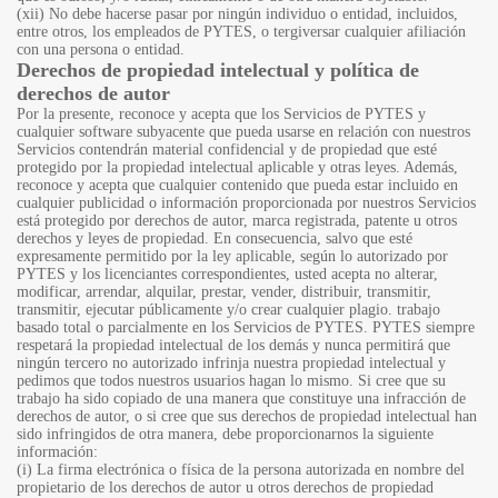
(xii) No debe hacerse pasar por ningún individuo o entidad, incluidos,
entre otros, los empleados de PYTES, o tergiversar cualquier afiliación
con una persona o entidad.
Derechos de propiedad intelectual y política de
derechos de autor
Por la presente, reconoce y acepta que los Servicios de PYTES y
cualquier software subyacente que pueda usarse en relación con nuestros
Servicios contendrán material confidencial y de propiedad que esté
protegido por la propiedad intelectual aplicable y otras leyes. Además,
reconoce y acepta que cualquier contenido que pueda estar incluido en
cualquier publicidad o información proporcionada por nuestros Servicios
está protegido por derechos de autor, marca registrada, patente u otros
derechos y leyes de propiedad. En consecuencia, salvo que esté
expresamente permitido por la ley aplicable, según lo autorizado por
PYTES y los licenciantes correspondientes, usted acepta no alterar,
modificar, arrendar, alquilar, prestar, vender, distribuir, transmitir,
transmitir, ejecutar públicamente y/o crear cualquier plagio. trabajo
basado total o parcialmente en los Servicios de PYTES. PYTES siempre
respetará la propiedad intelectual de los demás y nunca permitirá que
ningún tercero no autorizado infrinja nuestra propiedad intelectual y
pedimos que todos nuestros usuarios hagan lo mismo. Si cree que su
trabajo ha sido copiado de una manera que constituye una infracción de
derechos de autor, o si cree que sus derechos de propiedad intelectual han
sido infringidos de otra manera, debe proporcionarnos la siguiente
información:
(i) La firma electrónica o física de la persona autorizada en nombre del
propietario de los derechos de autor u otros derechos de propiedad