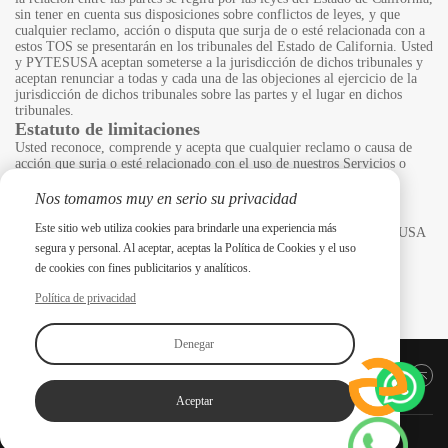
sin tener en cuenta sus disposiciones sobre conflictos de leyes, y que
cualquier reclamo, acción o disputa que surja de o esté relacionada con a
estos TOS se presentarán en los tribunales del Estado de California. Usted
y PYTESUSA aceptan someterse a la jurisdicción de dichos tribunales y
aceptan renunciar a todas y cada una de las objeciones al ejercicio de la
jurisdicción de dichos tribunales sobre las partes y el lugar en dichos
tribunales.
Estatuto de limitaciones
Usted reconoce, comprende y acepta que cualquier reclamo o causa de
acción que surja o esté relacionado con el uso de nuestros Servicios o
TOS debe presentarse dentro de 1 año después de que surgió dicho
reclamo o causa de acción, o prescribirá para siempre.
Nos tomamos muy en serio su privacidad
VIOLACIONES
Este sitio web utiliza cookies para brindarle una experiencia más
Informe todas y cada una de las violaciones de estos TOS a PYTESUSA
de la siguiente manera:
segura y personal. Al aceptar, aceptas la Política de Cookies y el uso
Correo electrónico: pytesusa@pytesgroup.com
de cookies con fines publicitarios y analíticos.
Política de privacidad
Denegar
Volver arriba
Aceptar
Copyright ©2025 PYTES Energy. Todos los derechos reservados.