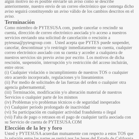
algún motivo no es posible enviarle un aviso como se describe
anteriormente, nuestro envío de un correo electrónico que contenga dicho
aviso seguirá constituyendo un aviso válido de los cambios descritos en el
aviso.
Terminación
Como miembro de PYTESUSA.com, puede cancelar o rescindir su
cuenta, dirección de correo electrónico asociada y/o acceso a nuestros
servicios enviando una solicitud de cancelación o rescisión a
pytesusa@pytesgroup.com
. Usted acepta que PYTES puede suspender,
cancelar, descontinuar y/o restringir inmediatamente su cuenta, cualquier
correo electrónico asociado con su cuenta y acceder a cualquiera de
nuestros servicios sin previo aviso por escrito. Los motivos de dicha
rescisión, suspensión, interrupción y/o restricción del acceso incluirán,
entre otros:
(i) Cualquier violación o incumplimiento de nuestros TOS o cualquier
otro acuerdo incorporado, regulaciones y/o lineamientos
(ii) Por medio de solicitudes de las fuerzas del orden o cualquier otra
agencia gubernamental;
(iii) Terminación, modificación y/o alteración material de nuestros
Servicios o cualquier parte de los mismos
(iv) Problemas y/o problemas técnicos o de seguridad inesperados
(v) Cualquier período prolongado de inactividad
(vi) Su participación en cualquier actividad fraudulenta o ilegal
(vii) Falta de pago o retrasos en el pago de cualquier tarifa asociada con
su Servicio de cuenta de PYTESUSA.COM
Elección de la ley y foro
Usted y PYTESUSA acuerdan mutuamente con respecto a estos TOS que
la relación entre las partes se regirá por las leyes del Estado de California,