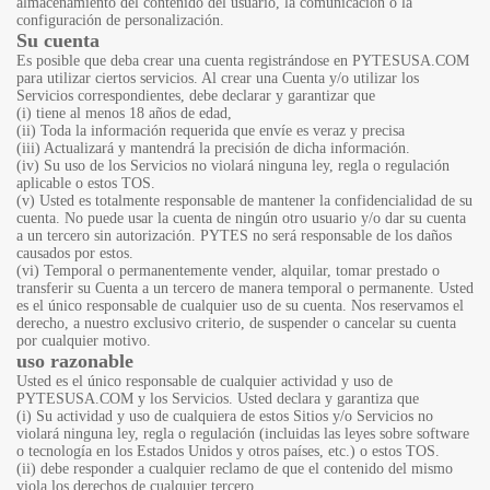
almacenamiento del contenido del usuario, la comunicación o la
configuración de personalización.
Su cuenta
Es posible que deba crear una cuenta registrándose en PYTESUSA.COM
para utilizar ciertos servicios. Al crear una Cuenta y/o utilizar los
Servicios correspondientes, debe declarar y garantizar que
(i) tiene al menos 18 años de edad,
(ii) Toda la información requerida que envíe es veraz y precisa
(iii) Actualizará y mantendrá la precisión de dicha información.
(iv) Su uso de los Servicios no violará ninguna ley, regla o regulación
aplicable o estos TOS.
(v) Usted es totalmente responsable de mantener la confidencialidad de su
cuenta. No puede usar la cuenta de ningún otro usuario y/o dar su cuenta
a un tercero sin autorización. PYTES no será responsable de los daños
causados por estos.
(vi) Temporal o permanentemente vender, alquilar, tomar prestado o
transferir su Cuenta a un tercero de manera temporal o permanente. Usted
es el único responsable de cualquier uso de su cuenta. Nos reservamos el
derecho, a nuestro exclusivo criterio, de suspender o cancelar su cuenta
por cualquier motivo.
uso razonable
Usted es el único responsable de cualquier actividad y uso de
PYTESUSA.COM y los Servicios. Usted declara y garantiza que
(i) Su actividad y uso de cualquiera de estos Sitios y/o Servicios no
violará ninguna ley, regla o regulación (incluidas las leyes sobre software
o tecnología en los Estados Unidos y otros países, etc.) o estos TOS.
(ii) debe responder a cualquier reclamo de que el contenido del mismo
viola los derechos de cualquier tercero