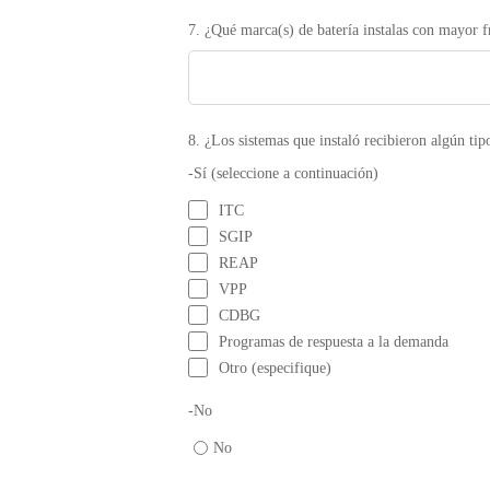
7. ¿Qué marca(s) de batería instalas con mayor f
8. ¿Los sistemas que instaló recibieron algún tip
-Sí (seleccione a continuación)
ITC
SGIP
REAP
VPP
CDBG
Programas de respuesta a la demanda
Otro (especifique)
-No
No