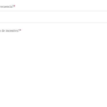
recuencia?
*
o de incentivo?
*