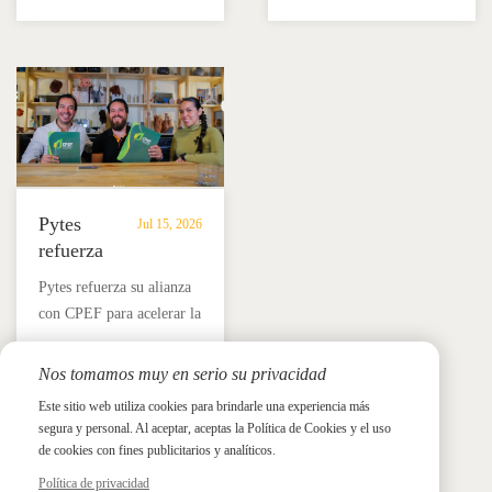
soluciones
el
V16 y el inversor híbrido
formación técnica,
de
almacenamiento
Megarevo R5-16KLNA
capacitación de
almacenamiento
de
para un respaldo solar
instaladores y soluciones
de
energía
fiable e independencia
BESS fiables.
energía
en
energética.
residencial.
México.
Pytes
Jul 15, 2026
refuerza
su
Pytes refuerza su alianza
alianza
con CPEF para acelerar la
con
adopción del
CPEF
almacenamiento de
Nos tomamos muy en serio su privacidad
para
Noticias y prensa
energía en baterías en
impulsar
Este sitio web utiliza cookies para brindarle una experiencia más
Noticias y prensa
México a través de
segura y personal. Al aceptar, aceptas la Política de Cookies y el uso
el
formación técnica,
de cookies con fines publicitarios y analíticos.
almacenamiento
capacitación de
Política de privacidad
de