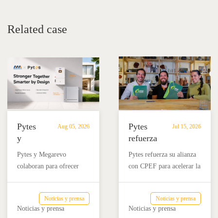
Related case
Pytes
Pytes
Aug 05, 2026
Jul 15, 2026
y
refuerza
Megarevo
su
Pytes y Megarevo
Pytes refuerza su alianza
refuerzan
alianza
colaboran para ofrecer
con CPEF para acelerar la
su
con
soluciones integradas de
adopción del
alianza
CPEF
almacenamiento de
almacenamiento de
para
para
Noticias y prensa
Noticias y prensa
energía residencial que
energía en baterías en
impulsar
impulsar
Noticias y prensa
Noticias y prensa
combinan la batería Pytes
México a través de