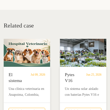
Related case
El
Pytes
Jul 09, 2026
Jun 25, 2026
sistema
V16
de
apoya
Una clínica veterinaria en
Un sistema solar aislado
almacenamiento
la
Anapoima, Colombia,
con baterías Pytes V16 e
de
producción
utiliza un sistema de
inversores Sol-Ark ayuda
baterías
de
almacenamiento de
a Flores Volcán en Costa
Pytes
flores