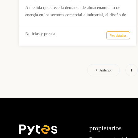
HV48100: diseño modular LFP
A medida que crece la demanda de almacenamiento de
de 5,12 kWh con ≥6000 ciclos.
energía en los sectores comercial e industrial, el diseño de
los sistemas se orienta hacia una mayor eficiencia, un ciclo
de vida más prolongado y una escalabilidad flexible. El
Noticias y prensa
Ver detalles
Pytes HV48100 está diseñado para cumplir con estos
requisitos, combinando un módulo de batería LFP de 5,12
kWh, una plataforma nominal de 51,2 V, una vida útil de al
menos 6000 ciclos y una arquitectura de control de alto
voltaje de 200 a 870 V para dar soporte a los sistemas de
Anterior
1
energía distribuida modernos.
propietarios