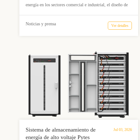
de 5,12 kWh con ≥6000 ciclos.
energía en los sectores comercial e industrial, el diseño de
los sistemas se orienta hacia una mayor eficiencia, un ciclo
de vida más prolongado y una escalabilidad flexible. El
Noticias y prensa
Ver detalles
Pytes HV48100 está diseñado para cumplir con estos
requisitos, combinando un módulo de batería LFP de 5,12
kWh, una plataforma nominal de 51,2 V, una vida útil de al
menos 6000 ciclos y una arquitectura de control de alto
voltaje de 200 a 870 V para dar soporte a los sistemas de
energía distribuida modernos.
Sistema de almacenamiento de
Jul 03, 2026
energía de alto voltaje Pytes