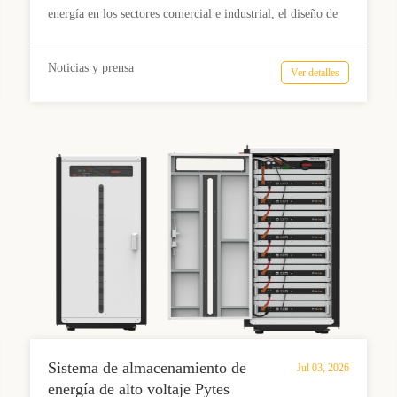
de 5,12 kWh con ≥6000 ciclos.
energía en los sectores comercial e industrial, el diseño de
los sistemas se orienta hacia una mayor eficiencia, un ciclo
de vida más prolongado y una escalabilidad flexible. El
Noticias y prensa
Ver detalles
Pytes HV48100 está diseñado para cumplir con estos
requisitos, combinando un módulo de batería LFP de 5,12
kWh, una plataforma nominal de 51,2 V, una vida útil de al
menos 6000 ciclos y una arquitectura de control de alto
voltaje de 200 a 870 V para dar soporte a los sistemas de
energía distribuida modernos.
Sistema de almacenamiento de
Jul 03, 2026
energía de alto voltaje Pytes