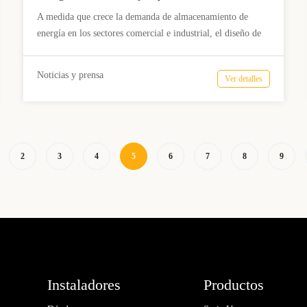
HV48100: diseño modular LFP
A medida que crece la demanda de almacenamiento de
de 5,12 kWh con ≥6000 ciclos.
energía en los sectores comercial e industrial, el diseño de
los sistemas se orienta hacia una mayor eficiencia, un ciclo
de vida más prolongado y una escalabilidad flexible. El
Noticias y prensa
Ver detalles
Pytes HV48100 está diseñado para cumplir con estos
requisitos, combinando un módulo de batería LFP de 5,12
kWh, una plataforma nominal de 51,2 V, una vida útil de al
menos 6000 ciclos y una arquitectura de control de alto
voltaje de 200 a 870 V para dar soporte a los sistemas de
2
3
4
5
6
7
8
9
energía distribuida modernos.
Instaladores
Productos