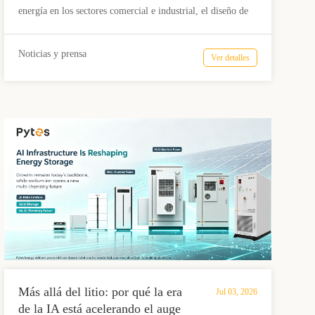
de 5,12 kWh con ≥6000 ciclos.
energía en los sectores comercial e industrial, el diseño de
los sistemas se orienta hacia una mayor eficiencia, un ciclo
de vida más prolongado y una escalabilidad flexible. El
Noticias y prensa
Ver detalles
Pytes HV48100 está diseñado para cumplir con estos
requisitos, combinando un módulo de batería LFP de 5,12
kWh, una plataforma nominal de 51,2 V, una vida útil de al
menos 6000 ciclos y una arquitectura de control de alto
voltaje de 200 a 870 V para dar soporte a los sistemas de
energía distribuida modernos.
Más allá del litio: por qué la era
Jul 03, 2026
de la IA está acelerando el auge