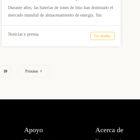
del almacenamiento de energía
Durante años, las baterías de iones de litio han dominado el
de iones de sodio.
mercado mundial de almacenamiento de energía. Sin
embargo, la rápida expansión de la infraestructura de IA
está redefiniendo las prioridades del sector. A medida que
Noticias y prensa
Ver detalles
los centros de datos a hiperescala demandan electricidad
fiable, escalable y rentable las 24 horas del día, el debate ya
no se centra únicamente en la densidad energética de las
baterías, sino cada vez más en la resiliencia de la cadena de
suministro, el coste operativo, la tolerancia a la temperatura
10
Próximo
y la escalabilidad a largo plazo.
Apoyo
Acerca de