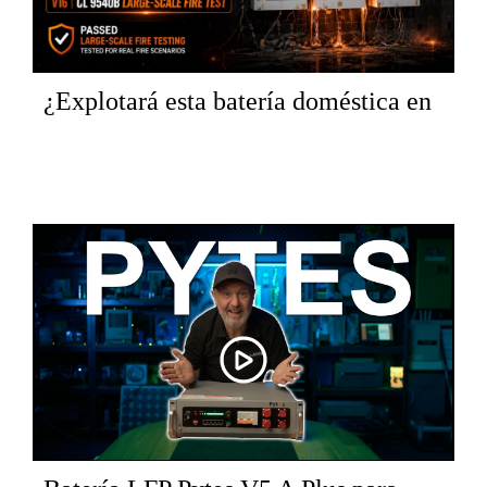
¿Explotará esta batería doméstica en
caso de incendio? | Prueba de
incendio a gran escala Pytes V16 UL
9540B