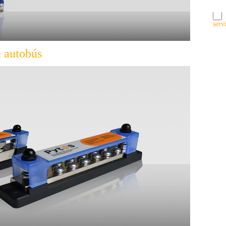
serv
e autobús