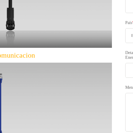
País
Deta
omunicacion
Ener
Men