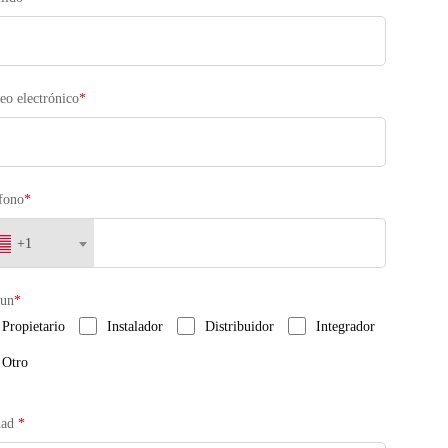
eo electrónico
*
fono
*
+1
 un
*
Propietario
Instalador
Distribuidor
Integrador
Otro
dad
*