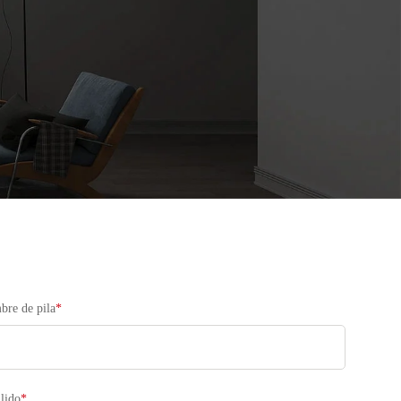
re de pila
*
lido
*