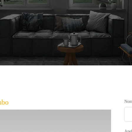
ubo
Nomb
Apel