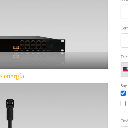
Corr
Telé
e energía
Soy
Ciu