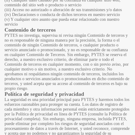
(ii) Cualquier daño causado por su confianza en cualquier sitio web,
contenido del sitio web o producto o servicio
(iii) Acceso no autorizado o alteración de sus transmisiones y/o datos
(iv) Declaraciones o conducta de dichos terceros en nuestro servicio
(v) Y cualquier otro asunto que pueda estar relacionado con nuestro
servicio
Contenido de terceros
PYTES no investiga, supervisa ni revisa ningún Contenido de terceros y
no es responsable de ninguna manera por la precisión, la forma o el
contenido de ningún Contenido de terceros, o cualquier producto o
servicio anunciado o promocionado, y no es responsable de su confianza
en cualquier Contenido de Terceros. Sin embargo, PYTES se reserva el
derecho, a nuestro exclusivo criterio, de eliminar parte o todo el
Contenido de terceros en cualquier momento, con o sin previo aviso, por
cualquier motivo o sin motivo, a nuestro exclusivo criterio. No
aprobamos ni respaldamos ningún contenido de terceros, incluidos los
productos o servicios anunciados o promocionados en dicho contenido de
terceros, y usted acepta que su acceso al contenido de terceros es bajo su
propio riesgo.
Política de seguridad y privacidad
La seguridad es una prioridad principal para PYTES y haremos todos los
esfuerzos razonables para proteger su cuenta. Los datos de registro de
cada miembro y otra información personal están estrictamente protegidos
por la Política de privacidad en línea de PYTES (consulte la Política de
privacidad completa). Sin embargo, ninguna empresa, incluida PYTES,
puede eliminar por completo los riesgos de seguridad asociados con el
procesamiento de datos a través de Internet, y usted reconoce, comprende
y acepta que no podemos y no garantizamos la seguridad de su