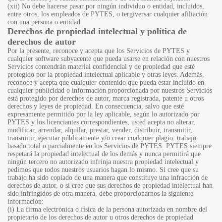
(xii) No debe hacerse pasar por ningún individuo o entidad, incluidos,
entre otros, los empleados de PYTES, o tergiversar cualquier afiliación
con una persona o entidad.
Derechos de propiedad intelectual y política de
derechos de autor
Por la presente, reconoce y acepta que los Servicios de PYTES y
cualquier software subyacente que pueda usarse en relación con nuestros
Servicios contendrán material confidencial y de propiedad que esté
protegido por la propiedad intelectual aplicable y otras leyes. Además,
reconoce y acepta que cualquier contenido que pueda estar incluido en
cualquier publicidad o información proporcionada por nuestros Servicios
está protegido por derechos de autor, marca registrada, patente u otros
derechos y leyes de propiedad. En consecuencia, salvo que esté
expresamente permitido por la ley aplicable, según lo autorizado por
PYTES y los licenciantes correspondientes, usted acepta no alterar,
modificar, arrendar, alquilar, prestar, vender, distribuir, transmitir,
transmitir, ejecutar públicamente y/o crear cualquier plagio. trabajo
basado total o parcialmente en los Servicios de PYTES. PYTES siempre
respetará la propiedad intelectual de los demás y nunca permitirá que
ningún tercero no autorizado infrinja nuestra propiedad intelectual y
pedimos que todos nuestros usuarios hagan lo mismo. Si cree que su
trabajo ha sido copiado de una manera que constituye una infracción de
derechos de autor, o si cree que sus derechos de propiedad intelectual han
sido infringidos de otra manera, debe proporcionarnos la siguiente
información:
(i) La firma electrónica o física de la persona autorizada en nombre del
propietario de los derechos de autor u otros derechos de propiedad