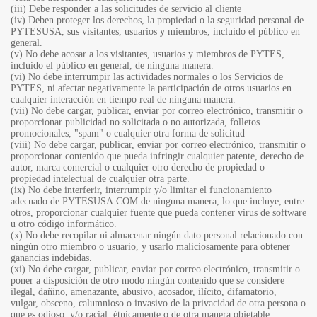
(iii) Debe responder a las solicitudes de servicio al cliente
(iv) Deben proteger los derechos, la propiedad o la seguridad personal de
PYTESUSA, sus visitantes, usuarios y miembros, incluido el público en
general.
(v) No debe acosar a los visitantes, usuarios y miembros de PYTES,
incluido el público en general, de ninguna manera.
(vi) No debe interrumpir las actividades normales o los Servicios de
PYTES, ni afectar negativamente la participación de otros usuarios en
cualquier interacción en tiempo real de ninguna manera.
(vii) No debe cargar, publicar, enviar por correo electrónico, transmitir o
proporcionar publicidad no solicitada o no autorizada, folletos
promocionales, "spam" o cualquier otra forma de solicitud
(viii) No debe cargar, publicar, enviar por correo electrónico, transmitir o
proporcionar contenido que pueda infringir cualquier patente, derecho de
autor, marca comercial o cualquier otro derecho de propiedad o
propiedad intelectual de cualquier otra parte.
(ix) No debe interferir, interrumpir y/o limitar el funcionamiento
adecuado de PYTESUSA.COM de ninguna manera, lo que incluye, entre
otros, proporcionar cualquier fuente que pueda contener virus de software
u otro código informático.
(x) No debe recopilar ni almacenar ningún dato personal relacionado con
ningún otro miembro o usuario, y usarlo maliciosamente para obtener
ganancias indebidas.
(xi) No debe cargar, publicar, enviar por correo electrónico, transmitir o
poner a disposición de otro modo ningún contenido que se considere
ilegal, dañino, amenazante, abusivo, acosador, ilícito, difamatorio,
vulgar, obsceno, calumnioso o invasivo de la privacidad de otra persona o
que es odioso, y/o racial, étnicamente o de otra manera objetable.