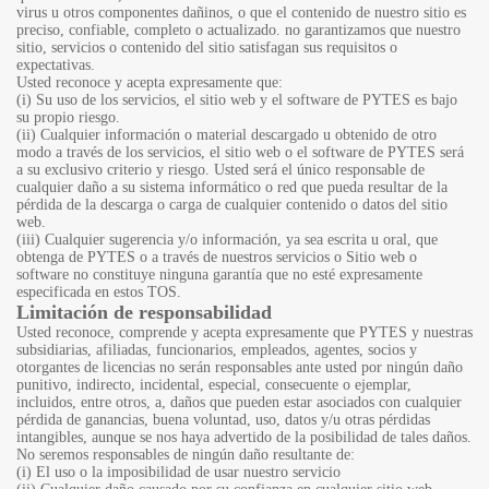
virus u otros componentes dañinos, o que el contenido de nuestro sitio es
preciso, confiable, completo o actualizado. no garantizamos que nuestro
sitio, servicios o contenido del sitio satisfagan sus requisitos o
expectativas.
Usted reconoce y acepta expresamente que:
(i) Su uso de los servicios, el sitio web y el software de PYTES es bajo
su propio riesgo.
(ii) Cualquier información o material descargado u obtenido de otro
modo a través de los servicios, el sitio web o el software de PYTES será
a su exclusivo criterio y riesgo. Usted será el único responsable de
cualquier daño a su sistema informático o red que pueda resultar de la
pérdida de la descarga o carga de cualquier contenido o datos del sitio
web.
(iii) Cualquier sugerencia y/o información, ya sea escrita u oral, que
obtenga de PYTES o a través de nuestros servicios o Sitio web o
software no constituye ninguna garantía que no esté expresamente
especificada en estos TOS.
Limitación de responsabilidad
Usted reconoce, comprende y acepta expresamente que PYTES y nuestras
subsidiarias, afiliadas, funcionarios, empleados, agentes, socios y
otorgantes de licencias no serán responsables ante usted por ningún daño
punitivo, indirecto, incidental, especial, consecuente o ejemplar,
incluidos, entre otros, a, daños que pueden estar asociados con cualquier
pérdida de ganancias, buena voluntad, uso, datos y/u otras pérdidas
intangibles, aunque se nos haya advertido de la posibilidad de tales daños.
No seremos responsables de ningún daño resultante de:
(i) El uso o la imposibilidad de usar nuestro servicio