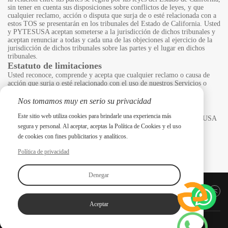
sin tener en cuenta sus disposiciones sobre conflictos de leyes, y que
cualquier reclamo, acción o disputa que surja de o esté relacionada con a
estos TOS se presentarán en los tribunales del Estado de California. Usted
y PYTESUSA aceptan someterse a la jurisdicción de dichos tribunales y
aceptan renunciar a todas y cada una de las objeciones al ejercicio de la
jurisdicción de dichos tribunales sobre las partes y el lugar en dichos
tribunales.
Estatuto de limitaciones
Usted reconoce, comprende y acepta que cualquier reclamo o causa de
acción que surja o esté relacionado con el uso de nuestros Servicios o
TOS debe presentarse dentro de 1 año después de que surgió dicho
reclamo o causa de acción, o prescribirá para siempre.
Nos tomamos muy en serio su privacidad
VIOLACIONES
Este sitio web utiliza cookies para brindarle una experiencia más
Informe todas y cada una de las violaciones de estos TOS a PYTESUSA
de la siguiente manera:
segura y personal. Al aceptar, aceptas la Política de Cookies y el uso
Correo electrónico: pytesusa@pytesgroup.com
de cookies con fines publicitarios y analíticos.
Política de privacidad
Denegar
Volver arriba
Aceptar
Copyright ©2025 PYTES Energy. Todos los derechos reservados.