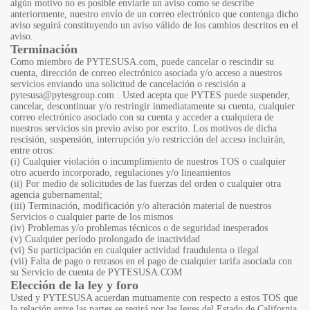
algún motivo no es posible enviarle un aviso como se describe
anteriormente, nuestro envío de un correo electrónico que contenga dicho
aviso seguirá constituyendo un aviso válido de los cambios descritos en el
aviso.
Terminación
Como miembro de PYTESUSA.com, puede cancelar o rescindir su
cuenta, dirección de correo electrónico asociada y/o acceso a nuestros
servicios enviando una solicitud de cancelación o rescisión a
pytesusa@pytesgroup.com
. Usted acepta que PYTES puede suspender,
cancelar, descontinuar y/o restringir inmediatamente su cuenta, cualquier
correo electrónico asociado con su cuenta y acceder a cualquiera de
nuestros servicios sin previo aviso por escrito. Los motivos de dicha
rescisión, suspensión, interrupción y/o restricción del acceso incluirán,
entre otros:
(i) Cualquier violación o incumplimiento de nuestros TOS o cualquier
otro acuerdo incorporado, regulaciones y/o lineamientos
(ii) Por medio de solicitudes de las fuerzas del orden o cualquier otra
agencia gubernamental;
(iii) Terminación, modificación y/o alteración material de nuestros
Servicios o cualquier parte de los mismos
(iv) Problemas y/o problemas técnicos o de seguridad inesperados
(v) Cualquier período prolongado de inactividad
(vi) Su participación en cualquier actividad fraudulenta o ilegal
(vii) Falta de pago o retrasos en el pago de cualquier tarifa asociada con
su Servicio de cuenta de PYTESUSA.COM
Elección de la ley y foro
Usted y PYTESUSA acuerdan mutuamente con respecto a estos TOS que
la relación entre las partes se regirá por las leyes del Estado de California,