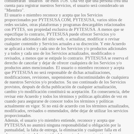
considerarán "usuarios" de estos TOS. Una vez que una persona crea una
cuenta para registrar nuestros Servicios, el usuario será considerado un
"Miembro".
El usuario o miembro reconoce y acepta que los Servicios
proporcionados por PYTESUSA.COM, PYTESUSA, varios sitios de
redes sociales, otras plataformas y programas descargables relacionados
con PYTES, son propiedad exclusiva de PYTESUSA. A menos que se
especifique lo contrario, PYTESUSA puede ofrecer Servicios y/o
productos adicionales del sitio web, o actualizar, modificar o revisar
cualquier contenido y Servicios actuales a su discreción. Y este Acuerdo
se aplicará a todos y cada uno de los Servicios y/o productos adicionales
y a todos y cada uno de los Servicios actualizados, modificados o
revisados, a menos que se estipule lo contrario. PYTESUSA se reserva el
derecho de cancelar y dejar de ofrecer cualquiera de los Servicios y/o
productos antes mencionados. El usuario o miembro reconoce y acepta
que PYTESUSA no será responsable de dichas actualizaciones,
modificaciones, revisiones, suspensiones o discontinuidades de cualquiera
de nuestros Servicios y/o productos. Su uso continuado de los Servicios
provistos, después de dicha publicación de cualquier actualización,
cambio y/o modificación constituirá su aceptación. En consecuencia, debe
revisar este Acuerdo y todos los términos y políticas aplicables de vez en
cuando para asegurarse de conocer todos los términos y políticas
actualmente en vigor. Si no está de acuerdo con los términos actualizados,
modificados, revisados o enmendados, debe dejar de utilizar los servicios
proporcionados.
Además, el usuario y/o miembro entiende, reconoce y acepta que
PYTESUSA no asumirá ninguna responsabilidad u obligación por la
puntualidad, la falta de entrega, la eliminación y cualquier falla en el