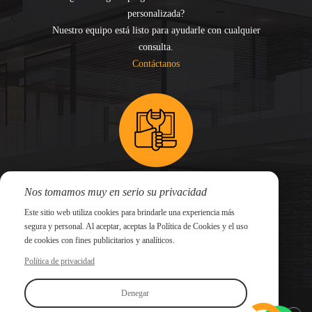
personalizada?
Nuestro equipo está listo para ayudarle con cualquier
consulta.
Contáctanos
Nos tomamos muy en serio su privacidad
¿Necesita asistencia técnica o ayuda con su sistema?
Envíe su solicitud de soporte y nuestros expertos le
Este sitio web utiliza cookies para brindarle una experiencia más
segura y personal. Al aceptar, aceptas la Política de Cookies y el uso
responderán con prontitud.
de cookies con fines publicitarios y analíticos.
Enviar una solicitud
Política de privacidad
Denegar