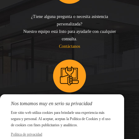
¿Tiene alguna pregunta o necesita asistencia
personalizada?
Nuestro equipo está listo para ayudarle con cualquier
consulta.
Contáctanos
Nos tomamos muy en serio su privacidad
¿Necesita asistencia técnica o ayuda con su sistema?
Este sitio web utiliza cookies para brindarle una experiencia más
Envíe su solicitud de soporte y nuestros expertos le
segura y personal. Al aceptar, aceptas la Política de Cookies y el uso
responderán con prontitud.
de cookies con fines publicitarios y analíticos.
Enviar una solicitud
Política de privacidad