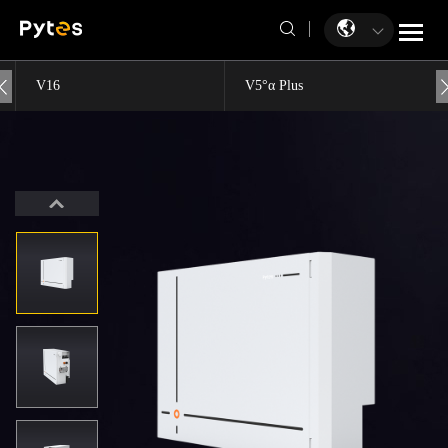
V16
V5°α Plus